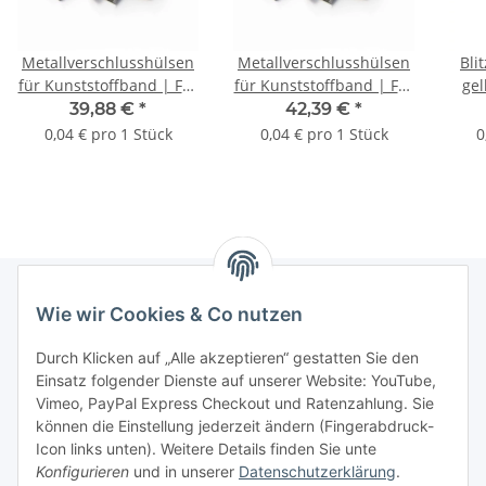
Metallverschlusshülsen
Metallverschlusshülsen
Bli
für Kunststoffband | Für
für Kunststoffband | Für
gel
13 mm Band | VE = 1000
16 mm Band | VE = 1000
39,88 €
*
42,39 €
*
Stk.
Stk.
0,04 € pro 1 Stück
0,04 € pro 1 Stück
0
Wie wir Cookies & Co nutzen
Informationen
Durch Klicken auf „Alle akzeptieren“ gestatten Sie den
Einsatz folgender Dienste auf unserer Website: YouTube,
Gesetzliche Informationen
Vimeo, PayPal Express Checkout und Ratenzahlung. Sie
können die Einstellung jederzeit ändern (Fingerabdruck-
Icon links unten). Weitere Details finden Sie unte
Vertrag widerrufen
Konfigurieren
und in unserer
Datenschutzerklärung
.