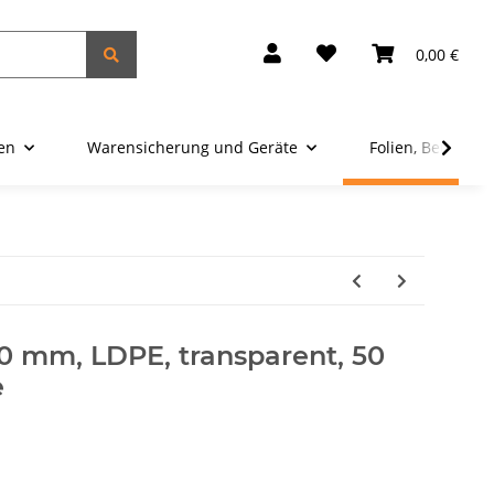
0,00 €
ien
Warensicherung und Geräte
Folien, Beutel u
0 mm, LDPE, transparent, 50
e