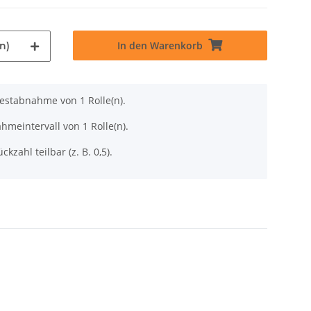
In den Warenkorb
n)
destabnahme von 1 Rolle(n).
hmeintervall von 1 Rolle(n).
ckzahl teilbar (z. B. 0,5).