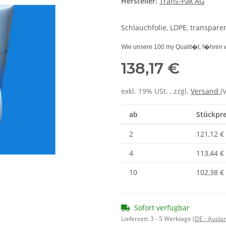
Hersteller:
Trans-Pak AG
Schlauchfolie, LDPE, transpare
Wie unsere 100 my Qualit�t, f�hren w
138,17 €
exkl. 19% USt. , zzgl.
Versand
(
ab
Stückprei
2
121,12 €
4
113,44 €
10
102,38 €
Sofort verfügbar
Lieferzeit:
3 - 5 Werktage
(DE - Ausla