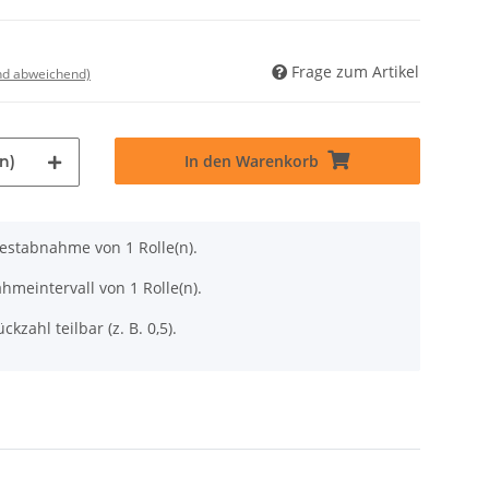
Frage zum Artikel
nd abweichend)
In den Warenkorb
n)
destabnahme von 1 Rolle(n).
hmeintervall von 1 Rolle(n).
ckzahl teilbar (z. B. 0,5).