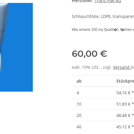
Hersteller:
Trans-Pak AG
Schlauchfolie, LDPE, transpare
Wie unsere 100 my Qualit�t, f�hren w
60,00 €
exkl. 19% USt. , zzgl.
Versand
(
ab
Stückprei
4
54,16 €
*
10
51,83 €
*
20
48,48 €
*
40
45,12 €
*