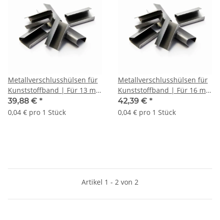
Metallverschlusshülsen für
Metallverschlusshülsen für
Kunststoffband | Für 13 mm
Kunststoffband | Für 16 mm
Band | VE = 1000 Stk.
Band | VE = 1000 Stk.
39,88 €
*
42,39 €
*
0,04 € pro 1 Stück
0,04 € pro 1 Stück
Artikel 1 - 2 von 2