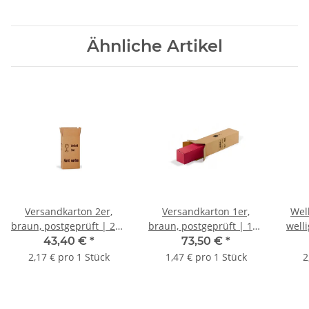
Ähnliche Artikel
Versandkarton 2er,
Versandkarton 1er,
Wel
braun, postgeprüft | 205
braun, postgeprüft | 115
welli
x 110 x 380 mm (L x B x
x 110 x 410 mm (L x B x
DIN 
43,40 €
*
73,50 €
*
H) Innenmaß | VE = 20
H) Innenmaß | VE = 50
mm (
2,17 € pro 1 Stück
1,47 € pro 1 Stück
2
Stk.
Stk.