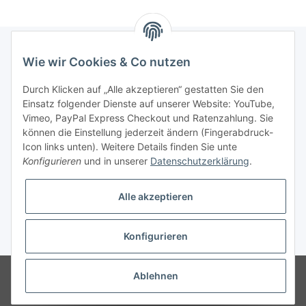
Wie wir Cookies & Co nutzen
Informationen
Durch Klicken auf „Alle akzeptieren“ gestatten Sie den
Einsatz folgender Dienste auf unserer Website: YouTube,
Gesetzliche Informationen
Vimeo, PayPal Express Checkout und Ratenzahlung. Sie
können die Einstellung jederzeit ändern (Fingerabdruck-
Icon links unten). Weitere Details finden Sie unte
Vertrag widerrufen
Konfigurieren
und in unserer
Datenschutzerklärung
.
Alle akzeptieren
Konfigurieren
* Alle Preise zzgl. gesetzlicher USt., zzgl.
Versand
© 2025 Verpackungsheld
Unser Webshop richtet sich an gewerbliche
Ablehnen
Kunden. Verkauf nur an Unternehmer, Gewerbetreibende, Freiberufler und
öffentliche Institutionen. Kein Verkauf an Verbraucher i.S.d. § 13 BGB alle