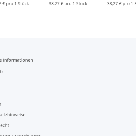
x B) |
Hohlkörper" | 145 x 70
werfen!" dt./eng
7 € pro 1 Stück
38,27 € pro 1 Stück
38,27 € pro 1 
mm (L x B) |
x 70 mm (L x 
e Informationen
tz
m
setzhinweise
recht