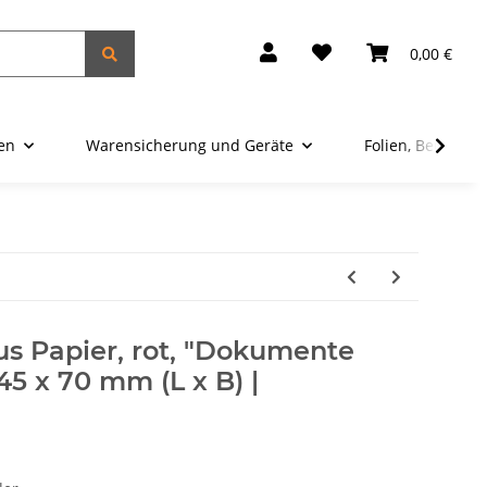
0,00 €
ien
Warensicherung und Geräte
Folien, Beutel u
us Papier, rot, "Dokumente
45 x 70 mm (L x B) |