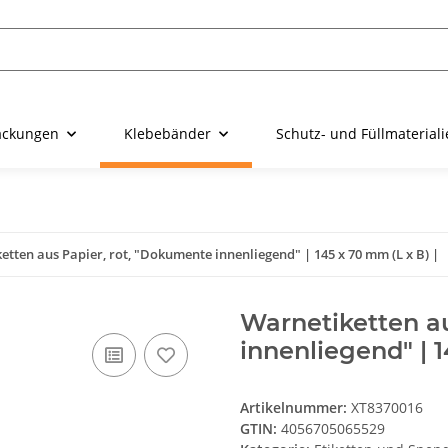
ackungen
Klebebänder
Schutz- und Füllmaterial
etten aus Papier, rot, "Dokumente innenliegend" | 145 x 70 mm (L x B) |
Warnetiketten a
innenliegend" | 1
Artikelnummer:
XT8370016
GTIN:
4056705065529