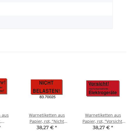
n aus
Warnetiketten aus
Warnetiketten aus
,
Papier, rot, "Nicht
Papier, rot, "Vorsicht!
Nicht
belasten!" | 145 x 70
Empfindliche
*
38,27 €
*
38,27 €
*