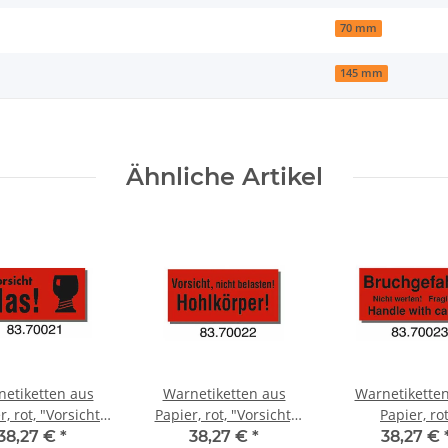
70 mm
145 mm
Ähnliche Artikel
etiketten aus
Warnetiketten aus
Warnetikette
r, rot, "Vorsicht
Papier, rot, "Vorsicht,
Papier, rot
 | 145 x 70 mm (L
nicht belasten!
"Bruchgefahr! 
38,27 €
*
38,27 €
*
38,27 €