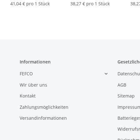
(L x B) |
70 mm (L x B) |
41,04 € pro 1 Stück
38,27 € pro 1 Stück
38,2
Informationen
Gesetzlich
FEFCO
Datenschu
Wir über uns
AGB
Kontakt
Sitemap
Zahlungsmöglichkeiten
Impressu
Versandinformationen
Batteriege
Widerrufs