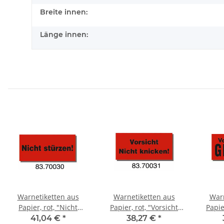
Breite innen:
Länge innen:
Warnetiketten aus
Warnetiketten aus
Warn
Papier, rot, "Nicht
Papier, rot, "Vorsicht
Papie
stürzen" | 145 x 70 mm
Nicht knicken!!" | 145 x
Glas!"
41,04 €
*
38,27 €
*