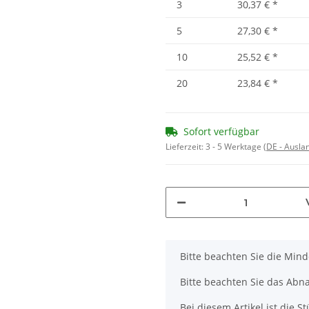
3
30,37 €
*
5
27,30 €
*
10
25,52 €
*
20
23,84 €
*
Sofort verfügbar
Lieferzeit:
3 - 5 Werktage
(DE - Ausla
x
Bitte beachten Sie die Min
Bitte beachten Sie das Abna
Bei diesem Artikel ist die Stü