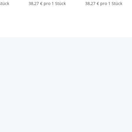
l. | 145
mm (L x B) |
Elektrogeräte" | 145 x
Stück
38,27 € pro 1 Stück
38,27 € pro 1 Stück
B) |
70 mm (L x B) |