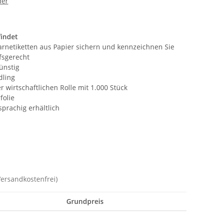
der
findet
arnetiketten aus Papier sichern und kennzeichnen Sie
fsgerecht
ünstig
dling
r wirtschaftlichen Rolle mit 1.000 Stück
folie
sprachig erhältlich
Versandkostenfrei)
Grundpreis