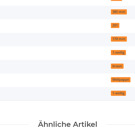
385 mm
201
170 mm
1-wellig
braun
Wellpappe
1-wellig
Ähnliche Artikel