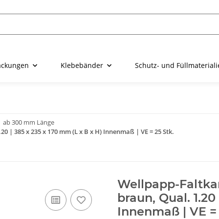
ackungen
Klebebänder
Schutz- und Füllmaterial
ab 300 mm Länge
0 | 385 x 235 x 170 mm (L x B x H) Innenmaß | VE = 25 Stk.
Wellpapp-Faltkar
braun, Qual. 1.20
Innenmaß | VE = 