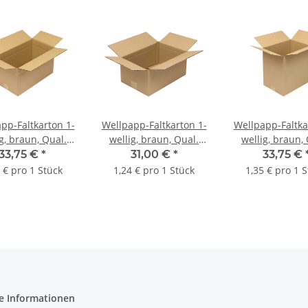
pp-Faltkarton 1-
Wellpapp-Faltkarton 1-
Wellpapp-Faltka
g, braun, Qual.
wellig, braun, Qual.
wellig, braun,
 415 x 235 x 230
1.20, DIN C4 | 350 x 230
1.20, DIN C4 | 3
33,75 €
*
31,00 €
*
33,75 €
 (L x B x H)
x 160 mm (L x B x H)
x 330 mm (L x 
 € pro 1 Stück
1,24 € pro 1 Stück
1,35 € pro 1 
nmaß | VE = 25
Innenmaß | VE = 25
Innenmaß | VE
Stk.
Stk.
Stk.
e Informationen