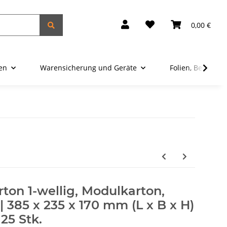
0,00 €
ien
Warensicherung und Geräte
Folien, Beutel u
ton 1-wellig, Modulkarton,
 | 385 x 235 x 170 mm (L x B x H)
25 Stk.