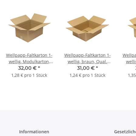
Wellpapp-Faltkarton 1-
Wellpapp-Faltkarton 1-
Wellpa
wellig, Modulkarton,
wellig, braun, Qual.
welli
braun, Qual. 1.20 | 390
1.20, DIN C4 | 350 x 250
1.30 |
32,00 €
*
31,00 €
*
x 290 x 200 mm (L x B x
x 120 mm (L x B x H)
mm
1,28 € pro 1 Stück
1,24 € pro 1 Stück
1,35
H) Innenmaß | VE = 25
Innenmaß | VE = 25
Inne
Stk.
Stk.
Informationen
Gesetzlich