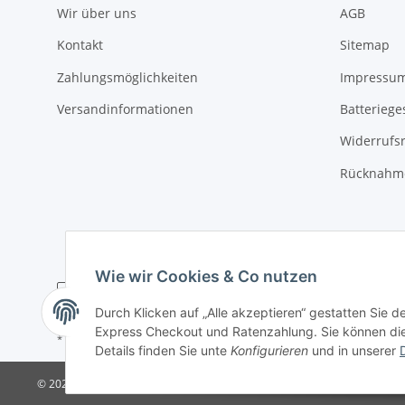
Wir über uns
AGB
Kontakt
Sitemap
Zahlungsmöglichkeiten
Impressu
Versandinformationen
Batteriege
Widerrufs
Rücknahme
Wie wir Cookies & Co nutzen
Durch Klicken auf „Alle akzeptieren“ gestatten Sie 
Express Checkout und Ratenzahlung. Sie können die E
* Alle Preise zzgl. gesetzlicher USt., zzgl.
Versand
Details finden Sie unte
Konfigurieren
und in unserer
© 2025 Verpackungsheld
Unser Webshop richtet sich an gewerbliche K