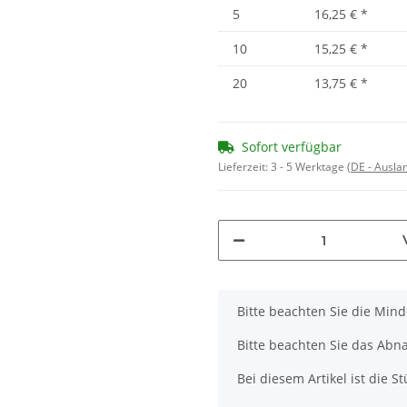
5
16,25 €
*
10
15,25 €
*
20
13,75 €
*
Sofort verfügbar
Lieferzeit:
3 - 5 Werktage
(DE - Ausla
x
Bitte beachten Sie die Min
Bitte beachten Sie das Abna
Bei diesem Artikel ist die Stü