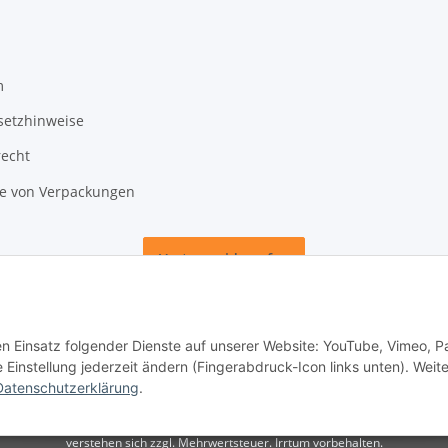
m
setzhinweise
recht
 von Verpackungen
Vertrag widerrufen
den Einsatz folgender Dienste auf unserer Website: YouTube, Vimeo, P
instellung jederzeit ändern (Fingerabdruck-Icon links unten). Weit
Datenschutzerklärung
.
unden. Verkauf nur an Unternehmer, Gewerbetreibende, Freiberufler und öffentlich
verstehen sich zzgl. Mehrwertsteuer. Irrtum vorbehalten.