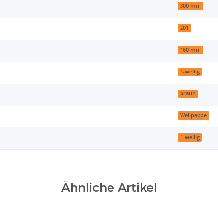
300 mm
201
160 mm
1-wellig
braun
Wellpappe
1-wellig
Ähnliche Artikel