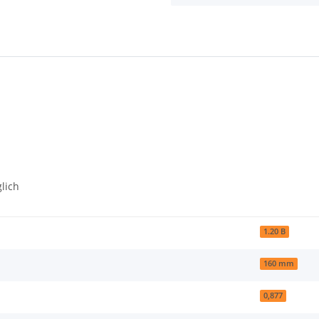
lich
1.20 B
160 mm
0,877