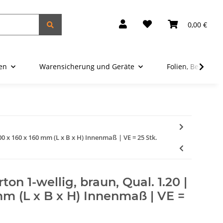
0,00 €
ien
Warensicherung und Geräte
Folien, Beutel u
0 x 160 x 160 mm (L x B x H) Innenmaß | VE = 25 Stk.
on 1-wellig, braun, Qual. 1.20 |
mm (L x B x H) Innenmaß | VE =