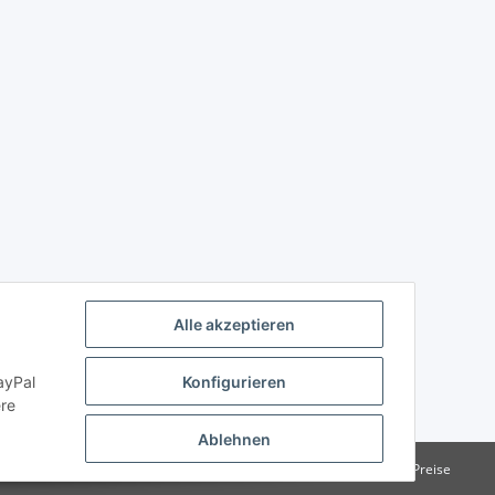
Alle akzeptieren
ayPal
Konfigurieren
ere
Ablehnen
e Institutionen. Kein Verkauf an Verbraucher i.S.d. § 13 BGB alle Preise