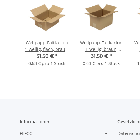
Wellpapp-Faltkarton
Wellpapp-Faltkarton
We
1-wellig, flach, braun,
1-wellig, braun,
Qual. 1.20, DIN A5 |
Qual. 1.20, DIN A5 |
Q
31,50 €
*
31,50 €
*
220 x 160 x 100 mm
220 x 160 x 150 mm
25
0,63 € pro 1 Stück
0,63 € pro 1 Stück
1
(L x B x H) Innenmaß
(L x B x H) Innenmaß
x 
| VE = 50 Stk.
| VE = 50 Stk.
Informationen
Gesetzlich
FEFCO
Datenschu