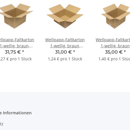
llpapp-Faltkarton
Wellpapp-Faltkarton
Wellpapp-Faltkar
1-wellig, braun,
1-wellig, braun,
1-wellig, braun
ual. 1.20 | 300 x
Qual. 1.2 | 300 x 300
Qual. 1.20 | 300
31,75 €
*
31,00 €
*
35,00 €
*
0 x 200 mm (L x B
x 150 mm (L x B x H)
300 x 300 mm (L 
,27 € pro 1 Stück
1,24 € pro 1 Stück
1,40 € pro 1 Stü
H) Innenmaß | VE =
Innenmaß | VE = 25
x H) Innenmaß | V
25 Stk.
Stk.
25 Stk.
e Informationen
tz