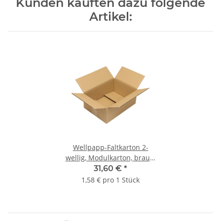
Kunden kauften dazu folgende
Artikel:
Wellpapp-Faltkarton 2-
wellig, Modulkarton, braun,
Qual. 2.20, DIN A4 | 315 x
31,60 €
*
225 x 115 mm (L x B x H)
1,58 € pro 1 Stück
Innenmaß | VE = 20 Stk.