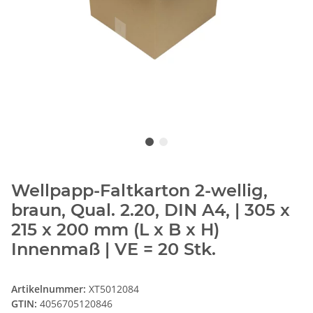
Wellpapp-Faltkarton 2-wellig,
braun, Qual. 2.20, DIN A4, | 305 x
215 x 200 mm (L x B x H)
Innenmaß | VE = 20 Stk.
Artikelnummer:
XT5012084
GTIN:
4056705120846