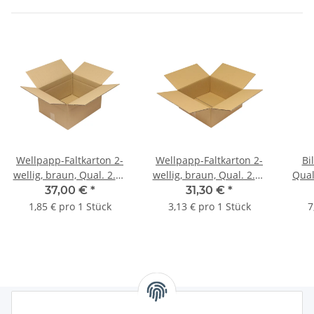
Wellpapp-Faltkarton 2-
Wellpapp-Faltkarton 2-
Bi
wellig, braun, Qual. 2.30
wellig, braun, Qual. 2.30
Qual
| 400 x 325 x 213 mm (L
| 400 x 400 x 170 mm (L
x 15
37,00 €
*
31,30 €
*
x B x H) Innenmaß | VE =
x B x H) Innenmaß | VE =
H) 
1,85 € pro 1 Stück
3,13 € pro 1 Stück
7
20 Stk.
10 Stk.