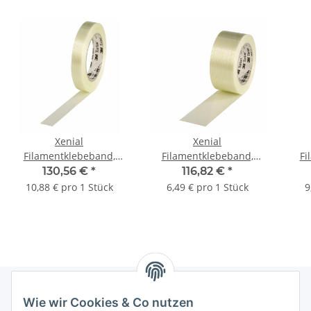
Xenial
Xenial
Filamentklebeband,
Filamentklebeband,
Fi
längsverstärkt, 120 µ |
längsverstärkt, 120 µ |
län
130,56 €
*
116,82 €
*
19 mm x 50 lfm. | VE =
50 mm x 50 lfm. | VE =
75 
10,88 € pro 1 Stück
6,49 € pro 1 Stück
9
12 Stk.
18 Stk.
Wie wir Cookies & Co nutzen