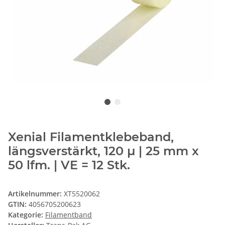
Xenial Filamentklebeband,
längsverstärkt, 120 µ | 25 mm x
50 lfm. | VE = 12 Stk.
Artikelnummer:
XT5520062
GTIN:
4056705200623
Kategorie:
Filamentband