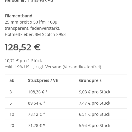
Hersteller:
Trans-Pak AG
Filamentband
25 mm breit x 50 lfm, 100µ
transparent, fadenverstärkt,
Hotmeltkleber, 3M Scotch 8953
128,52 €
10,71 € pro 1 Stück
exkl. 19% USt. , zzgl.
Versand
(Versandkostenfrei)
ab
Stückpreis / VE
Grundpreis
3
108,36 €
*
9,03 € pro Stück
5
89,64 €
*
7,47 € pro Stück
10
78,12 €
*
6,51 € pro Stück
20
71,28 €
*
5,94 € pro Stück