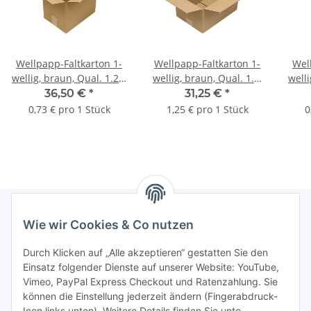
Wellpapp-Faltkarton 1-
Wellpapp-Faltkarton 1-
Wel
wellig, braun, Qual. 1.20,
wellig, braun, Qual. 1.2,
welli
DIN A4 | 305 x 215 x 220
DIN A4 | 305 x 215 x 160
DIN 
36,50 €
*
31,25 €
*
mm (L x B x H) Innenmaß
mm (L x B x H) Innenmaß
mm (
0,73 € pro 1 Stück
1,25 € pro 1 Stück
0
| VE = 50 Stk.
| VE = 25 Stk.
Wie wir Cookies & Co nutzen
Informationen
Durch Klicken auf „Alle akzeptieren“ gestatten Sie den
Einsatz folgender Dienste auf unserer Website: YouTube,
Gesetzliche Informationen
Vimeo, PayPal Express Checkout und Ratenzahlung. Sie
können die Einstellung jederzeit ändern (Fingerabdruck-
Icon links unten). Weitere Details finden Sie unte