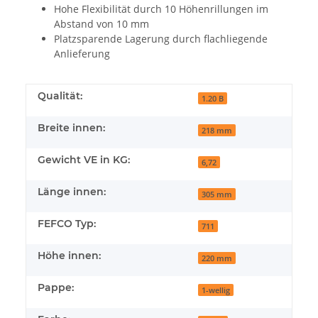
Hohe Flexibilität durch 10 Höhenrillungen im
Abstand von 10 mm
Platzsparende Lagerung durch flachliegende
Anlieferung
Qualität:
1.20 B
Breite innen:
218 mm
Gewicht VE in KG:
6,72
Länge innen:
305 mm
FEFCO Typ:
711
Höhe innen:
220 mm
Pappe:
1-wellig