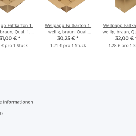
pp-Faltkarton 1-
Wellpapp-Faltkarton 1-
Wellpapp-Faltka
 braun, Qual. 1.2,
wellig, braun, Qual.
wellig, braun, Qu
4 | 305 x 215 x
1.20, DIN A4 | 305 x 215
DIN A4 | 305 x
31,00 €
*
30,25 €
*
32,00 €
mm (L x B x H)
x 90 mm (L x B x H)
250 mm (L x B
 € pro 1 Stück
1,21 € pro 1 Stück
1,28 € pro 1 
nmaß | VE = 25
Innenmaß | VE = 25
Innenmaß | VE
Stk.
Stk.
Stk.
e Informationen
tz