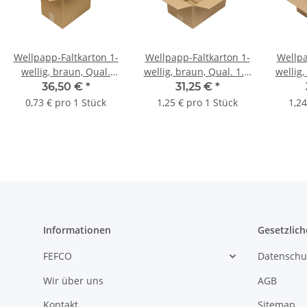
Wellpapp-Faltkarton 1-
Wellpapp-Faltkarton 1-
Wellpa
wellig, braun, Qual.
wellig, braun, Qual. 1.2,
wellig,
1.20, DIN A4 | 305 x 215
DIN A4 | 305 x 215 x
DIN A
36,50 €
*
31,25 €
*
x 220 mm (L x B x H)
160 mm (L x B x H)
120 
0,73 € pro 1 Stück
1,25 € pro 1 Stück
1,24
Innenmaß | VE = 50
Innenmaß | VE = 25
Inne
Stk.
Stk.
Informationen
Gesetzlich
FEFCO
Datenschu
Wir über uns
AGB
Kontakt
Sitemap