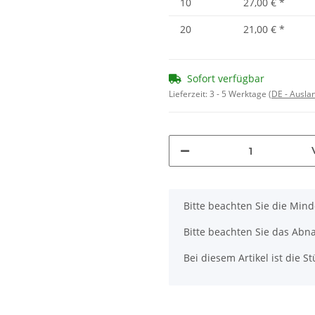
10
27,00 €
*
20
21,00 €
*
Sofort verfügbar
Lieferzeit:
3 - 5 Werktage
(DE - Ausla
x
Bitte beachten Sie die Min
Bitte beachten Sie das Abna
Bei diesem Artikel ist die Stü