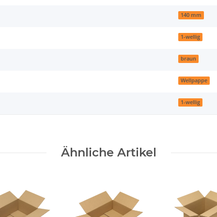
140 mm
1-wellig
braun
Wellpappe
1-wellig
Ähnliche Artikel