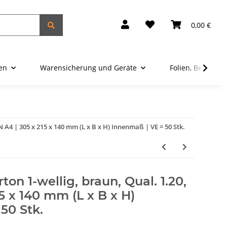
0,00 €
ien
Warensicherung und Geräte
Folien, Beutel u
N A4 | 305 x 215 x 140 mm (L x B x H) Innenmaß | VE = 50 Stk.
on 1-wellig, braun, Qual. 1.20,
5 x 140 mm (L x B x H)
50 Stk.