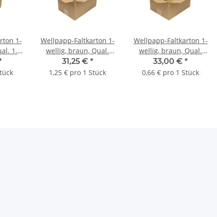
rton 1-
Wellpapp-Faltkarton 1-
Wellpapp-Faltkarton 1-
al. 1.2,
wellig, braun, Qual.
wellig, braun, Qual.
 215 x
1.20, DIN A4 | 305 x 215
1.20, DIN B5 | 250 x 200
*
31,25 €
*
33,00 €
*
 x H)
x 200 mm (L x B x H)
x 140 mm (L x B x H)
Stück
1,25 € pro 1 Stück
0,66 € pro 1 Stück
 = 25
Innenmaß | VE = 25
Innenmaß | VE = 50
Stk.
Stk.