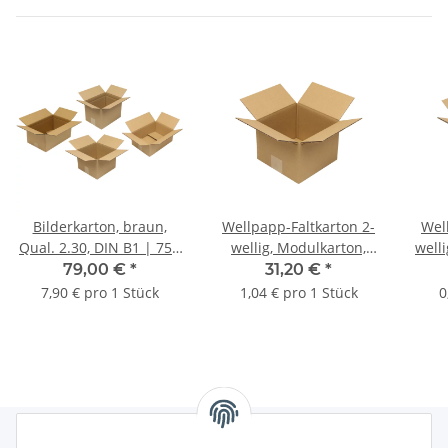
Bilderkarton, braun,
Wellpapp-Faltkarton 2-
Wel
Qual. 2.30, DIN B1 | 750
wellig, Modulkarton,
welli
x 150 x 1000 mm (L x B x
braun, Qual. 2.20 | 180 x
DIN 
79,00 €
*
31,20 €
*
H) Innenmaß | VE = 10
180 x 130 mm (L x B x H)
mm (
7,90 € pro 1 Stück
1,04 € pro 1 Stück
0
Stk.
Innenmaß | VE = 30 Stk.