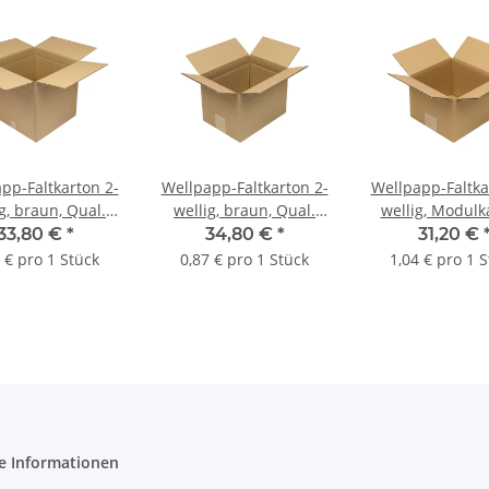
pp-Faltkarton 2-
Wellpapp-Faltkarton 2-
Wellpapp-Faltka
g, braun, Qual.
wellig, braun, Qual.
wellig, Modulk
 410 x 410 x 410
2.20, DIN C5 | 245 x 180
braun, Qual. 2.2
33,80 €
*
34,80 €
*
31,20 €
 (L x B x H)
x 170 mm (L x B x H)
x 180 x 130 mm (
 € pro 1 Stück
0,87 € pro 1 Stück
1,04 € pro 1 
nmaß | VE = 10
Innenmaß | VE = 40
H) Innenmaß | 
Stk.
Stk.
Stk.
e Informationen