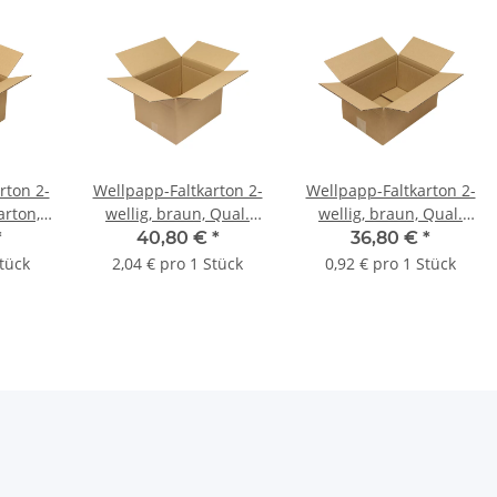
rton 2-
Wellpapp-Faltkarton 2-
Wellpapp-Faltkarton 2-
arton,
wellig, braun, Qual.
wellig, braun, Qual.
0 | 180
2.31 | 400 x 325 x 273
2.20, DIN A4 | 325 x 220
*
40,80 €
*
36,80 €
*
L x B x
mm (L x B x H)
x 160 mm (L x B x H)
Stück
2,04 € pro 1 Stück
0,92 € pro 1 Stück
VE = 30
Innenmaß | VE = 20
Innenmaß | VE = 40
Stk.
Stk.