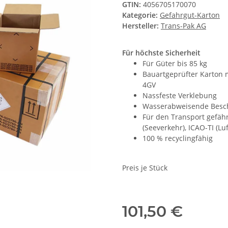
GTIN:
4056705170070
Kategorie:
Gefahrgut-Karton
Hersteller:
Trans-Pak AG
Für höchste Sicherheit
Für Güter bis 85 kg
Bauartgeprüfter Karton
4GV
Nassfeste Verklebung
Wasserabweisende Besc
Für den Transport gefä
(Seeverkehr), ICAO-TI (Lu
100 % recyclingfähig
Preis je Stück
101,50 €