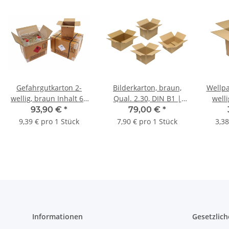
Gefahrgutkarton 2-
Bilderkarton, braun,
Wellpa
wellig, braun Inhalt 65
Qual. 2.30, DIN B1 |
welli
l, Qual. 2.91 | 390 x 390
750 x 150 x 1000 mm (L
2.32 |
93,90 €
*
79,00 €
*
x 430 mm (L x B x H)
x B x H) Innenmaß | VE
mm
9,39 € pro 1 Stück
7,90 € pro 1 Stück
3,38
Innenmaß | VE = 10
= 10 Stk.
Inne
Stk.
Informationen
Gesetzlich