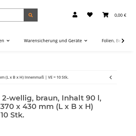
0,00 €
ien
Warensicherung und Geräte
Folien, Beutel u
mm (L x B x H) Innenmaß | VE = 10 Stk.
-wellig, braun, Inhalt 90 l,
x 370 x 430 mm (L x B x H)
10 Stk.