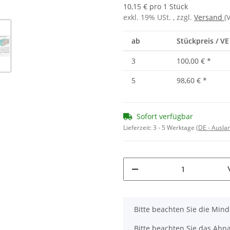
10,15 € pro 1 Stück
exkl. 19% USt. , zzgl.
Versand
(
ab
Stückpreis / VE
3
100,00 €
*
5
98,60 €
*
Sofort verfügbar
Lieferzeit:
3 - 5 Werktage
(DE - Ausla
x
Bitte beachten Sie die Min
Bitte beachten Sie das Abna