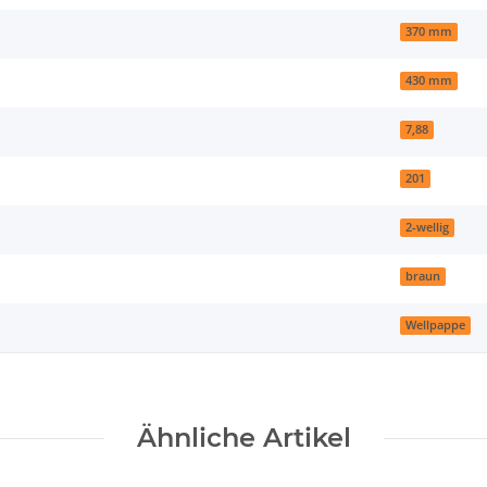
370 mm
430 mm
7,88
201
2-wellig
braun
Wellpappe
Ähnliche Artikel