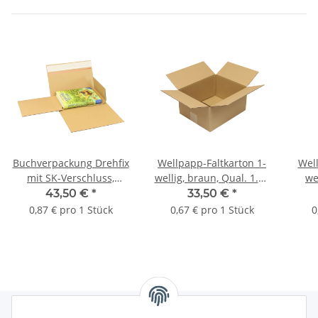
Buchverpackung Drehfix
Wellpapp-Faltkarton 1-
Well
mit SK-Verschluss,
wellig, braun, Qual. 1.20
we
braun, Qual. 1.20, DIN
| 270 x 220 x 130 mm (L
braun
43,50 €
*
33,50 €
*
B5 | 260 x 185 x 10–70
x B x H) Innenmaß | VE =
200 
0,87 € pro 1 Stück
0,67 € pro 1 Stück
0
mm (L x B x H) Innenmaß
50 Stk.
Inne
| VE = 50 Stk.