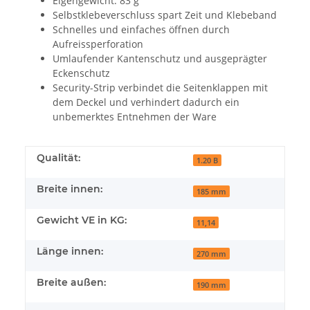
Eigengewicht: 83 g
Selbstklebeverschluss spart Zeit und Klebeband
Schnelles und einfaches öffnen durch
Aufreissperforation
Umlaufender Kantenschutz und ausgeprägter
Eckenschutz
Security-Strip verbindet die Seitenklappen mit
dem Deckel und verhindert dadurch ein
unbemerktes Entnehmen der Ware
Qualität:
1.20 B
Breite innen:
185 mm
Gewicht VE in KG:
11,14
Länge innen:
270 mm
Breite außen:
190 mm