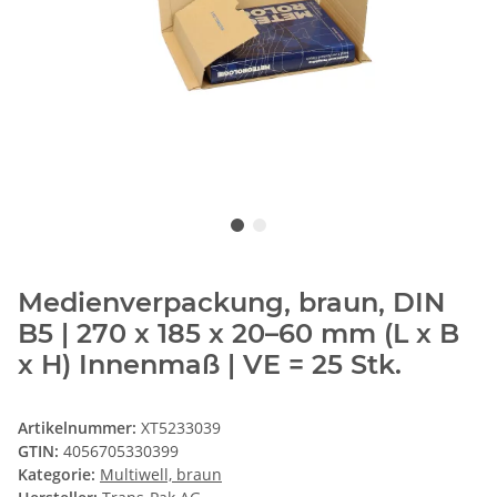
Medienverpackung, braun, DIN
B5 | 270 x 185 x 20–60 mm (L x B
x H) Innenmaß | VE = 25 Stk.
Artikelnummer:
XT5233039
GTIN:
4056705330399
Kategorie:
Multiwell, braun