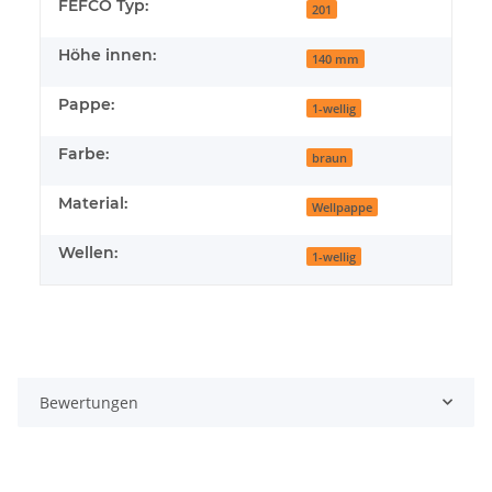
FEFCO Typ:
201
Höhe innen:
140 mm
Pappe:
1-wellig
Farbe:
braun
Material:
Wellpappe
Wellen:
1-wellig
Bewertungen