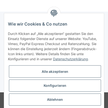
Wie wir Cookies & Co nutzen
Informationen
Durch Klicken auf „Alle akzeptieren“ gestatten Sie den
Einsatz folgender Dienste auf unserer Website: YouTube,
Gesetzliche Informationen
Vimeo, PayPal Express Checkout und Ratenzahlung. Sie
können die Einstellung jederzeit ändern (Fingerabdruck-
Icon links unten). Weitere Details finden Sie unte
Vertrag widerrufen
Konfigurieren
und in unserer
Datenschutzerklärung
.
Alle akzeptieren
Konfigurieren
* Alle Preise zzgl. gesetzlicher USt., zzgl.
Versand
© 2025 Verpackungsheld
Unser Webshop richtet sich an gewerbliche
Ablehnen
Kunden. Verkauf nur an Unternehmer, Gewerbetreibende, Freiberufler und
öffentliche Institutionen. Kein Verkauf an Verbraucher i.S.d. § 13 BGB alle