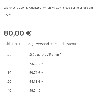
Wie unsere 100 my Qualit�t, f�hren wir auch diese Schlauchfolie am
Lager.
80,00 €
exkl. 19% USt. , zzgl.
Versand
(Versandkostenfrei)
ab
Stückpreis / Rolle(n)
4
73,60 €
*
10
69,71 €
*
20
64,13 €
*
40
58,54 €
*