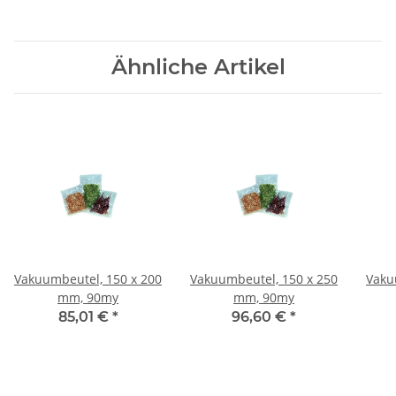
Ähnliche Artikel
Vakuumbeutel, 150 x 200
Vakuumbeutel, 150 x 250
Vaku
mm, 90my
mm, 90my
85,01 €
*
96,60 €
*