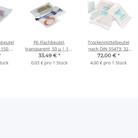
hbeutel
PE-Flachbeutel,
Trockenmittelbeutel
 150 x
transparent, 50 µ | 150
nach DIN 55473: 32
Seite x
x 200 mm (Offene Seite
Einheiten | 200 x 280
*
33,49 €
*
72,00 €
*
Stk.
x L) | VE = 1000 Stk.
mm (B x L) | VE = 18
Stück
0,03 € pro 1 Stück
4,00 € pro 1 Stück
Stk.