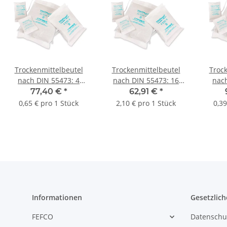
Trockenmittelbeutel
Trockenmittelbeutel
Troc
nach DIN 55473: 4
nach DIN 55473: 16
nach
Einheiten | 100 x 160
Einheiten | 150 x 245
Einhe
77,40 €
*
62,91 €
*
mm (B x L) | VE = 120
mm (B x L) | VE = 30
mm (B
0,65 € pro 1 Stück
2,10 € pro 1 Stück
0,39
Stk.
Stk.
Informationen
Gesetzlich
FEFCO
Datenschu