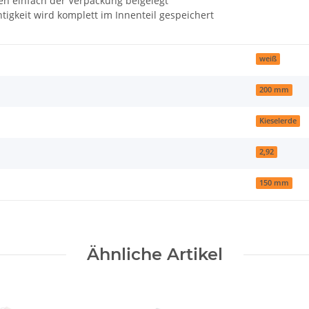
en einfach der Verpackung beigelegt
tigkeit wird komplett im Innenteil gespeichert
weiß
200 mm
Kieselerde
2,92
150 mm
Ähnliche Artikel