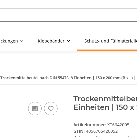
ackungen
Klebebänder
Schutz- und Füllmaterial
Trockenmittelbeutel nach DIN 55473: 8 Einheiten | 150 x 200 mm (B x L) | 
Trockenmittelbeu
Einheiten | 150 x
Artikelnummer:
XT6642005
GTIN:
4056705420052