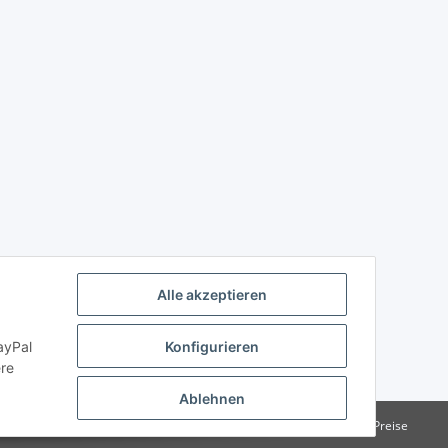
Alle akzeptieren
ayPal
Konfigurieren
ere
Ablehnen
e Institutionen. Kein Verkauf an Verbraucher i.S.d. § 13 BGB alle Preise