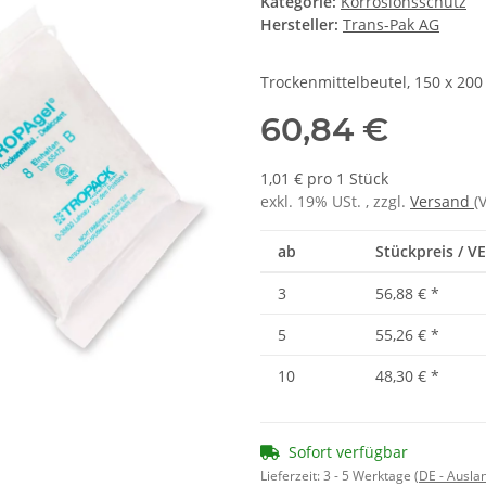
Kategorie:
Korrosionsschutz
Hersteller:
Trans-Pak AG
Trockenmittelbeutel, 150 x 200 
60,84 €
1,01 € pro 1 Stück
exkl. 19% USt. , zzgl.
Versand
(
ab
Stückpreis / VE
3
56,88 €
*
5
55,26 €
*
10
48,30 €
*
Sofort verfügbar
Lieferzeit:
3 - 5 Werktage
(DE - Ausla