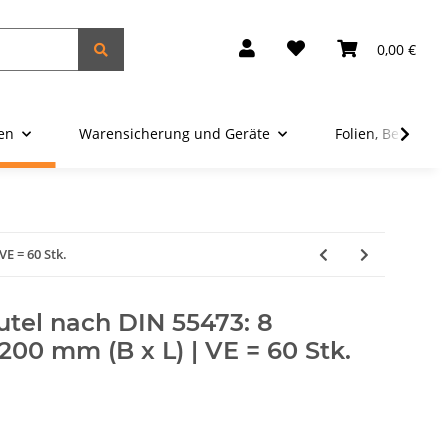
0,00 €
ien
Warensicherung und Geräte
Folien, Beutel u
VE = 60 Stk.
tel nach DIN 55473: 8
 200 mm (B x L) | VE = 60 Stk.