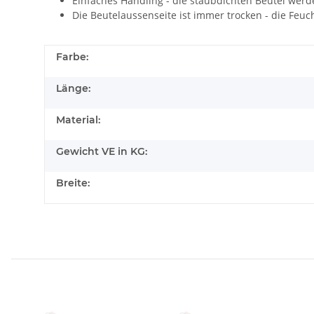
Einfaches Handling - die staubdichten Beutel werd
Die Beutelaussenseite ist immer trocken - die Feuch
Farbe:
Länge:
Material:
Gewicht VE in KG:
Breite: