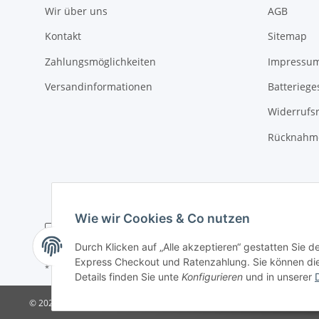
Wir über uns
AGB
Kontakt
Sitemap
Zahlungsmöglichkeiten
Impressu
Versandinformationen
Batteriege
Widerrufs
Rücknahme
Wie wir Cookies & Co nutzen
Durch Klicken auf „Alle akzeptieren“ gestatten Sie 
Express Checkout und Ratenzahlung. Sie können die E
* Alle Preise zzgl. gesetzlicher USt., zzgl.
Versand
Details finden Sie unte
Konfigurieren
und in unserer
© 2025 Verpackungsheld
Unser Webshop richtet sich an gewerbliche K