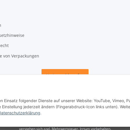
m
setzhinweise
recht
 von Verpackungen
Vertrag widerrufen
den Einsatz folgender Dienste auf unserer Website: YouTube, Vimeo, P
instellung jederzeit ändern (Fingerabdruck-Icon links unten). Weit
Datenschutzerklärung
.
unden. Verkauf nur an Unternehmer, Gewerbetreibende, Freiberufler und öffentlich
verstehen sich zzgl. Mehrwertsteuer. Irrtum vorbehalten.