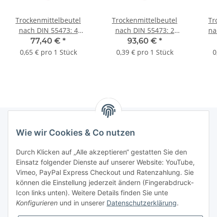
Trockenmittelbeutel
Trockenmittelbeutel
Tr
nach DIN 55473: 4
nach DIN 55473: 2
na
Einheiten | 100 x 160
Einheiten | 70 x 150 mm
Einh
77,40 €
*
93,60 €
*
mm (B x L) | VE = 120
(B x L) | VE = 240 Stk.
x 
0,65 € pro 1 Stück
0,39 € pro 1 Stück
0
Stk.
Wie wir Cookies & Co nutzen
Informationen
Durch Klicken auf „Alle akzeptieren“ gestatten Sie den
Einsatz folgender Dienste auf unserer Website: YouTube,
Gesetzliche Informationen
Vimeo, PayPal Express Checkout und Ratenzahlung. Sie
können die Einstellung jederzeit ändern (Fingerabdruck-
Icon links unten). Weitere Details finden Sie unte
Vertrag widerrufen
Konfigurieren
und in unserer
Datenschutzerklärung
.