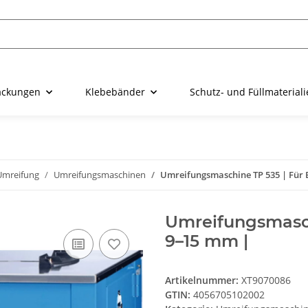
ackungen
Klebebänder
Schutz- und Füllmaterial
Umreifung
Umreifungsmaschinen
Umreifungsmaschine TP 535 | Für 
Umreifungsmasch
9–15 mm |
Artikelnummer:
XT9070086
GTIN:
4056705102002