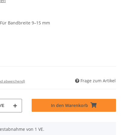
nen
 Für Bandbreite 9–15 mm
Frage zum Artikel
nd abweichend)
In den Warenkorb
VE
destabnahme von 1 VE.