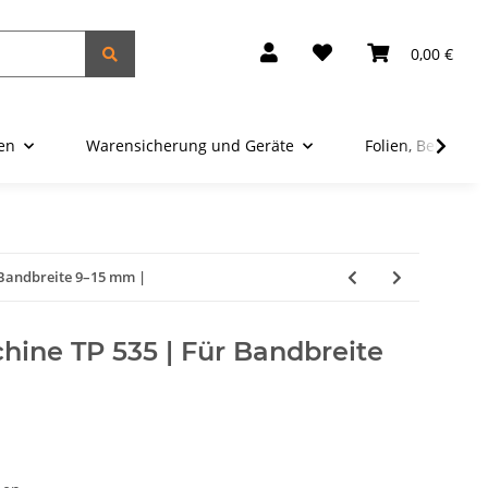
0,00 €
ien
Warensicherung und Geräte
Folien, Beutel u
Bandbreite 9–15 mm |
ine TP 535 | Für Bandbreite