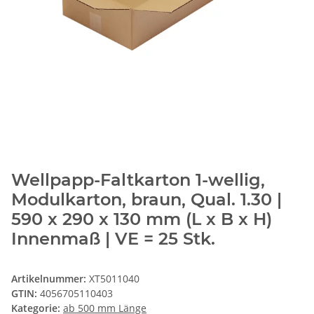
Wellpapp-Faltkarton 1-wellig,
Modulkarton, braun, Qual. 1.30 |
590 x 290 x 130 mm (L x B x H)
Innenmaß | VE = 25 Stk.
Artikelnummer:
XT5011040
GTIN:
4056705110403
Kategorie:
ab 500 mm Länge