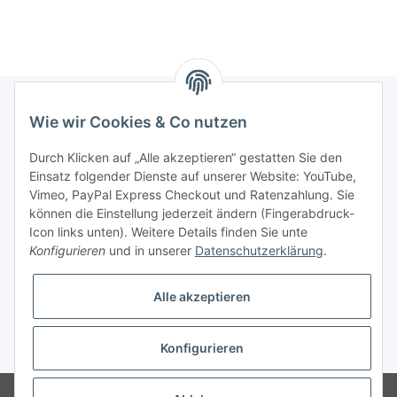
Wie wir Cookies & Co nutzen
Informationen
Durch Klicken auf „Alle akzeptieren“ gestatten Sie den
Einsatz folgender Dienste auf unserer Website: YouTube,
Gesetzliche Informationen
Vimeo, PayPal Express Checkout und Ratenzahlung. Sie
können die Einstellung jederzeit ändern (Fingerabdruck-
Icon links unten). Weitere Details finden Sie unte
Vertrag widerrufen
Konfigurieren
und in unserer
Datenschutzerklärung
.
Alle akzeptieren
Konfigurieren
* Alle Preise zzgl. gesetzlicher USt., zzgl.
Versand
© 2025 Verpackungsheld
Unser Webshop richtet sich an gewerbliche