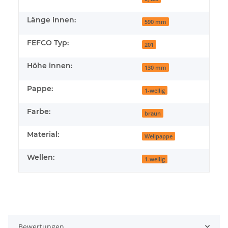
Länge innen:
590 mm
FEFCO Typ:
201
Höhe innen:
130 mm
Pappe:
1-wellig
Farbe:
braun
Material:
Wellpappe
Wellen:
1-wellig
Bewertungen