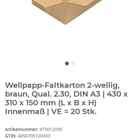
Wellpapp-Faltkarton 2-wellig,
braun, Qual. 2.30, DIN A3 | 430 x
310 x 150 mm (L x B x H)
Innenmaß | VE = 20 Stk.
Artikelnummer:
XT5012030
GTIN:
4056705120303