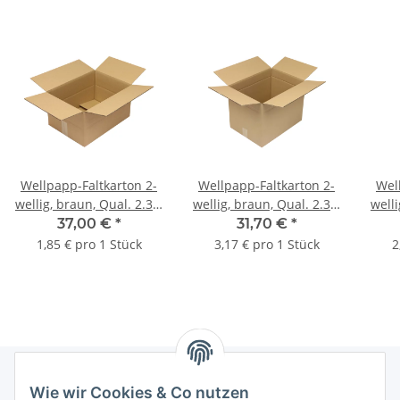
Wellpapp-Faltkarton 2-
Wellpapp-Faltkarton 2-
Wel
wellig, braun, Qual. 2.30,
wellig, braun, Qual. 2.30,
welli
DIN A3 | 430 x 310 x 220
DIN A3 | 430 x 310 x 315
DIN 
37,00 €
*
31,70 €
*
mm (L x B x H) Innenmaß
mm (L x B x H) Innenmaß
mm (
1,85 € pro 1 Stück
3,17 € pro 1 Stück
2
| VE = 20 Stk.
| VE = 10 Stk.
Wie wir Cookies & Co nutzen